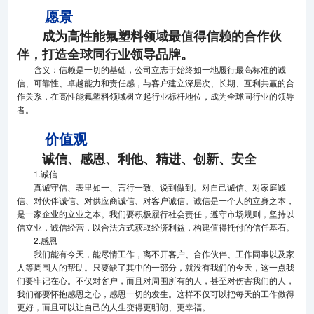
愿景
成为高性能氟塑料领域最值得信赖的合作伙
伴，打造全球同行业领导品牌。
含义：信赖是一切的基础，公司立志于始终如一地履行最高标准的诚
信、可靠性、卓越能力和责任感，与客户建立深层次、长期、互利共赢的合
作关系，在高性能氟塑料领域树立起行业标杆地位，成为全球同行业的领导
者。
价值观
诚信、感恩、利他、精进、创新、安全
1.诚信
真诚守信、表里如一、言行一致、说到做到。对自己诚信、对家庭诚
信、对伙伴诚信、对供应商诚信、对客户诚信。诚信是一个人的立身之本，
是一家企业的立业之本。我们要积极履行社会责任，遵守市场规则，坚持以
信立业，诚信经营，以合法方式获取经济利益，构建值得托付的信任基石。
2.感恩
我们能有今天，能尽情工作，离不开客户、合作伙伴、工作同事以及家
人等周围人的帮助。只要缺了其中的一部分，就没有我们的今天，这一点我
们要牢记在心。不仅对客户，而且对周围所有的人，甚至对伤害我们的人，
我们都要怀抱感恩之心，感恩一切的发生。这样不仅可以把每天的工作做得
更好，而且可以让自己的人生变得更明朗、更幸福。