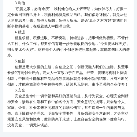
3.利他
“积善之家，必有余庆”，以利他心给人关怀帮助，为伙伴尽力，好报一
定会返回到自己身上，积善利他就是救助自己。我们倡导“利他”，就是从他
人角度思考问题，想他人所想，乐他人所乐。是否“真正为对方好”是我们判
断事物的基准，在成就他人中圆满自我。
4.精进
精益求精、积极进取、不断突破，持续进步，把事情做到极致。不管什
么工种、什么工作，都要相信有进一步改善改良的余地，“今天要比昨天好，
明天要比今天好”。这样每个人的小小创意改进积累起来，就能带来巨大的进
步。
5.创新
创新是宏大永恒的主题，自创业之初，创新便融入我们的血脉。从董事
长借2万元创业开始，宏大人一直致力于在产品、经营、管理与机制上持续
创新，中国高性能氟材料制品领导者地位就是不断创新的结果。只有不断的
创新，才能在激烈竞争中保持领先，延续从无到有、由小至强的企业传奇！
6.安全
安全是生命中一切幸福和美好的基础前提，从行为安全、心理安全到精
神安全，渗透在生活和工作中的各个方面。安全意识的淡薄，只会给个人、
家庭、企业、社会带来不同程度的影响和伤害，甚至造成一生的痛苦与无
奈。真正懂得安全理念、明白安全重要性、具备强烈安全意识时，才会主动
规避安全风险和隐患，做到防患于未然，让生命在安全的保障下健康前行。
没有安全，一切无从谈起。