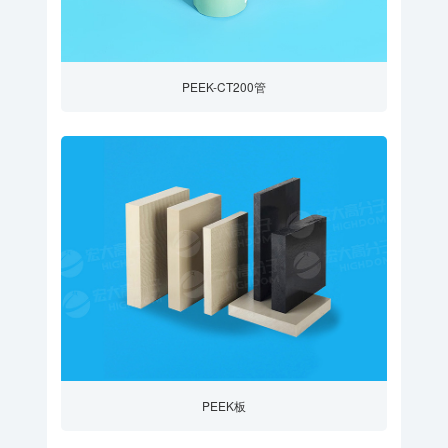
PEEK-CT200管
PEEK板