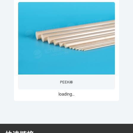
PEEK棒
loading..