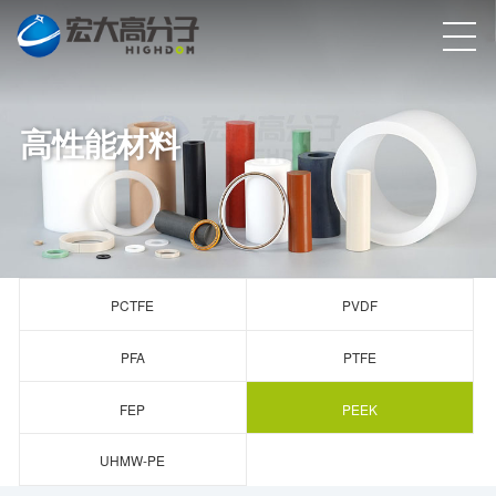
高性能材料
PCTFE
PVDF
PFA
PTFE
FEP
PEEK
UHMW-PE