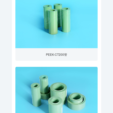
PEEK-CT200管